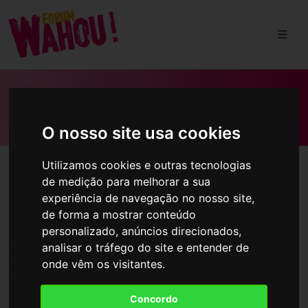
POLÍTICA DE PRIVACIDADE
O nosso site usa cookies
Utilizamos cookies e outras tecnologias
de medição para melhorar a sua
Política de privacidade
experiência de navegação no nosso site,
de forma a mostrar conteúdo
personalizado, anúncios direcionados,
O site www.forumwahou.pt é propriedade da CERTA - Centro
analisar o tráfego do site e entender de
de Estudos e Recursos Teologia do Amor, que é uma
onde vêm os visitantes.
controladora dos seus dados pessoais.
Nós adotamos esta Política de Privacidade, que determina
Concordo